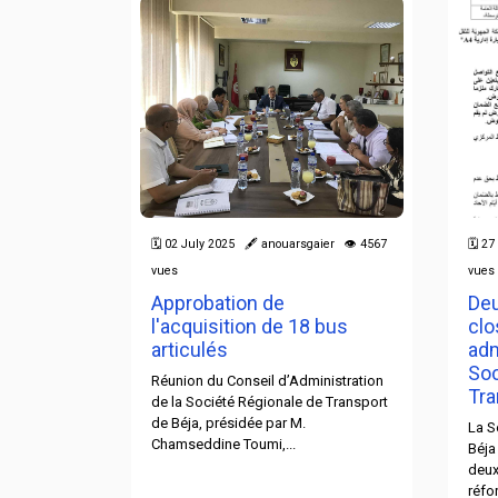
gaier 👁 5133
🗓 02 July 2025 🖋 anouarsgaier 👁 4567
🗓 2
vues
vues
oyages
Approbation de
Deu
 Tabarka,
l'acquisition de 18 bus
clo
ro par la
articulés
adm
 de
Soc
Réunion du Conseil d’Administration
Tra
de la Société Régionale de Transport
de Béja, présidée par M.
grammation
La S
Chamseddine Toumi,...
, et en
Béja
e ses
deux
réfor