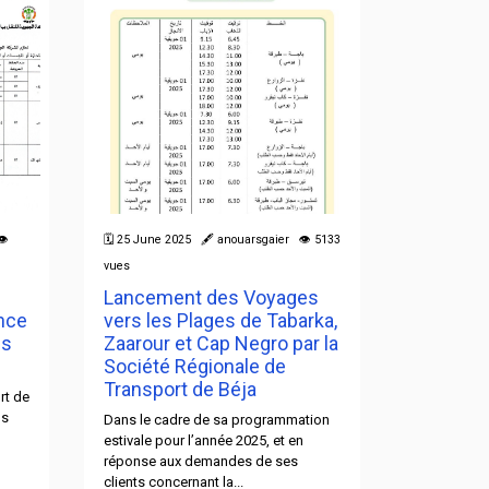
👁
🗓 25 June 2025 🖋 anouarsgaier 👁 5133
🗓 02 July 2
vues
vues
Lancement des Voyages
Approba
nce
vers les Plages de Tabarka,
l'acquis
ns
Zaarour et Cap Negro par la
articulé
Société Régionale de
Réunion du 
Transport de Béja
de la Socié
rt de
de Béja, pr
ns
Dans le cadre de sa programmation
Chamseddin
estivale pour l’année 2025, et en
réponse aux demandes de ses
clients concernant la...