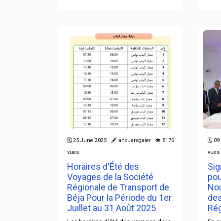
🗓 25 June 2025 🖋 anouarsgaier 👁 5176
🗓 0
vues
vues
Horaires d'Été des
Sig
Voyages de la Société
pou
Régionale de Transport de
Nou
Béja Pour la Période du 1er
des
Juillet au 31 Août 2025
Rég