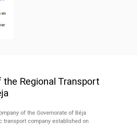
Les horaire
Société Rég
Béja pour la
 en
rer
f the Regional Transport
ja
ompany of the Governorate of Béja
ic transport company established on