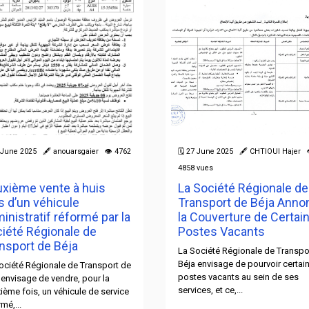
7 June 2025 🖋 anouarsgaier 👁 4762
🗓 27 June 2025 🖋 CHTIOUI Hajer 
4858 vues
xième vente à huis
La Société Régionale de
s d’un véhicule
Transport de Béja Anno
inistratif réformé par la
la Couverture de Certai
iété Régionale de
Postes Vacants
nsport de Béja
La Société Régionale de Transpo
Béja envisage de pourvoir certai
ociété Régionale de Transport de
postes vacants au sein de ses
 envisage de vendre, pour la
services, et ce,...
ième fois, un véhicule de service
mé,...