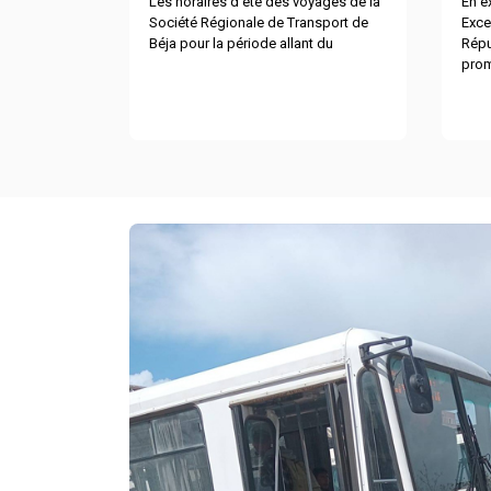
Les horaires d’été des voyages de la
En e
Société Régionale de Transport de
Exce
Béja pour la période allant du
Répu
prom