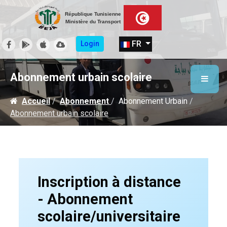
République Tunisienne
Ministère du Transport
Sélectionnez votre langue
FR
Login
Abonnement urbain scolaire
Accueil
Abonnement
Abonnement Urbain
Abonnement urbain scolaire
Inscription à distance
- Abonnement
scolaire/universitaire