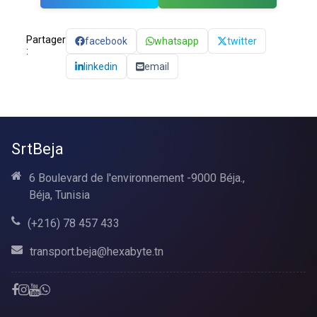
Partager
facebook
whatsapp
twitter
:
linkedin
email
SrtBeja
6 Boulevard de l'environnement -9000 Béja.,
Béja, Tunisia
(+216) 78 457 433
transport.beja@hexabyte.tn