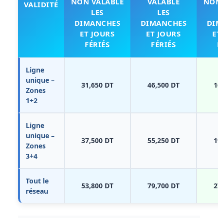
NON VALABLE
VALABLE
NON
VALIDITÉ
LES
LES
DIMANCHES
DIMANCHES
DI
ET JOURS
ET JOURS
E
FÉRIÉS
FÉRIÉS
Ligne
unique –
31,650 DT
46,500 DT
1
Zones
1+2
Ligne
unique –
37,500 DT
55,250 DT
1
Zones
3+4
Tout le
53,800 DT
79,700 DT
2
réseau