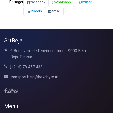
Partager
facebook
whatsapp
twitter
:
linkedin
email
SrtBeja
6 Boulevard de l'environnement -9000 Béja.,
Béja, Tunisia
(+216) 78 457 433
transport.beja@hexabyte.tn
Menu