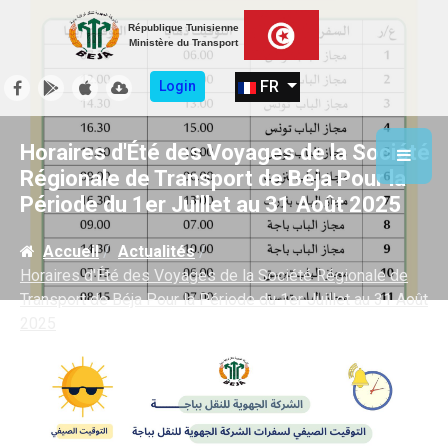
République Tunisienne
Ministère du Transport
Sélectionnez votre langue
FR
Login
Horaires d'Été des Voyages de la Société
Régionale de Transport de Béja Pour la
Période du 1er Juillet au 31 Août 2025
Accueil
Actualités
Horaires d'Été des Voyages de la Société Régionale de
Transport de Béja Pour la Période du 1er Juillet au 31 Août
2025