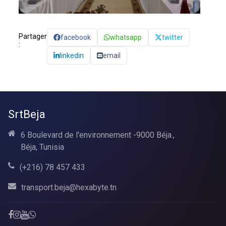
Partager
facebook
whatsapp
twitter
:
linkedin
email
SrtBeja
6 Boulevard de l'environnement -9000 Béja.,
Béja, Tunisia
(+216) 78 457 433
transport.beja@hexabyte.tn